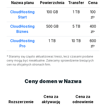
Nazwa planu
Powierzchnia
Transfer
Cena
CloudHosting
100 GB
1 TB
100
Start
zł
*
CloudHosting
500 GB
5 TB
400
Biznes
zł
*
CloudHosting
1 TB
10 TB
600
Pro
zł
*
* Staramy się często aktualizować treści, lecz czasami podane
ceny mogą być nieaktualne. Zalecamy sprawdzenie bieżących
cen na oficjalnych stronach firm.
Ceny domen w Nazwa
Cena za
Cena za
Rozszerzenie
aktywację
odnowienie