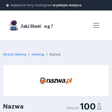
Najlepsze firmy hostingowe
w jednym miejscu
Strona Główna
Hostingi
Nazwa
100
zł
Nazwa
Ceny od
rok