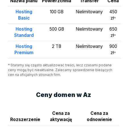
Nazwa planu
Powierzchnia
Transfer
Cena
Hosting
100 GB
Nielimitowany
450
Basic
zł
*
Hosting
500 GB
Nielimitowany
650
Standard
zł
*
Hosting
2 TB
Nielimitowany
900
Premium
zł
*
* Staramy się często aktualizować treści, lecz czasami podane
ceny mogą być nieaktualne. Zalecamy sprawdzenie bieżących
cen na oficjalnych stronach firm.
Ceny domen w Az
Cena za
Cena za
Rozszerzenie
aktywację
odnowienie