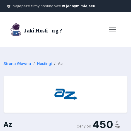
Najlepsze firmy hostingowe
w jednym miejscu
Strona Główna
Hostingi
Az
450
zł
Az
Ceny od
rok