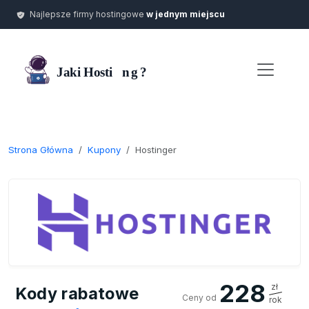
Najlepsze firmy hostingowe
w jednym miejscu
Strona Główna
Kupony
Hostinger
228
zł
Kody rabatowe
Ceny od
rok